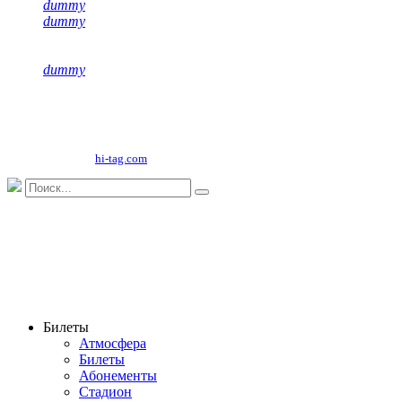
dummy
dummy
dummy
Copyright©
2026
ООО "НФК Крумкачы"
Сайт разработан
hi-tag.com
Билеты
Атмосфера
Билеты
Абонементы
Стадион